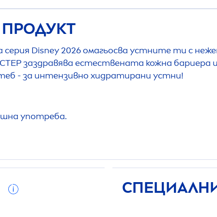
 ПРОДУКТ
 серия Disney 2026 омагьосва устните ти с неже
ТЕР заздравява естествената кожна бариера и 
теб - за интензивно хидратирани устни!
ъншна употреба.
И
СПЕЦИАЛНИ