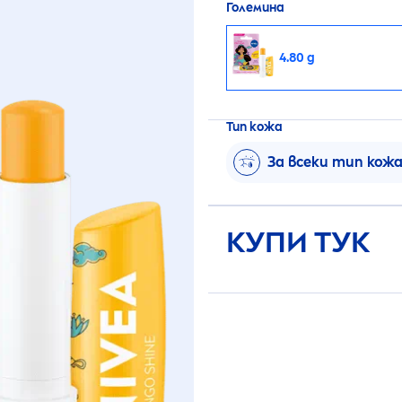
Големина
4.80 g
Тип кожа
За всеки тип кож
КУПИ ТУК