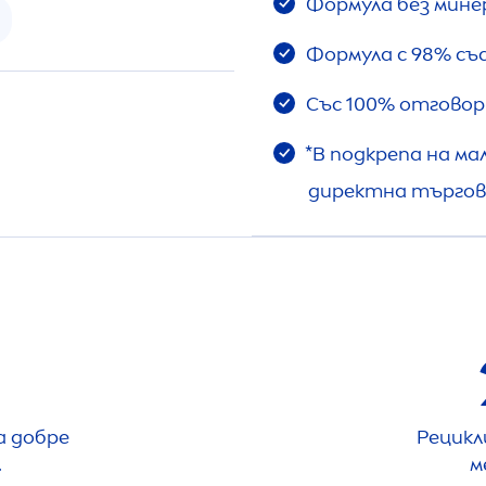
Формула без мине
Формула с 98% съ
Със 100% отговор
*В подкрепа на ма
директна търгов
а добре
Рецикл
.
м