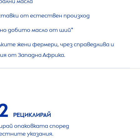
рални масла
ставки от естествен произход
но добито масло от ший*
лките жени фермери, чрез справедлива и
ия от Западна Африка.
2
РЕЦИКЛИРАЙ
ирай опаковката според
естните указания.