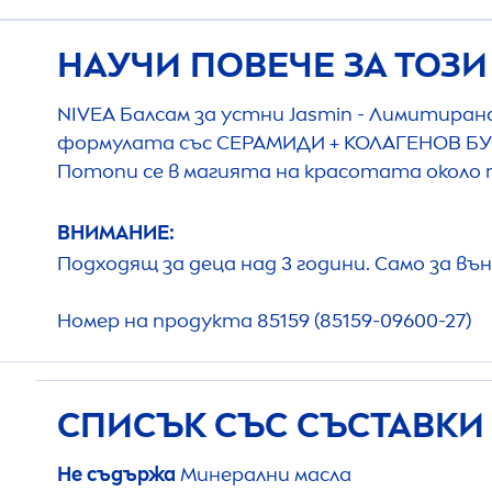
НАУЧИ ПОВЕЧЕ ЗА ТОЗИ
NIVEA
Балсам за устни Jasmin - Лимитирана
формулата със СЕРАМИДИ + КОЛАГЕНОВ БУС
Потопи се в магията на красотата около 
ВНИМАНИЕ:
Подходящ за деца над 3 години. Само за в
Номер на продукта 85159 (85159-09600-27)
СПИСЪК СЪС СЪСТАВК
Не съдържа
Минерални масла