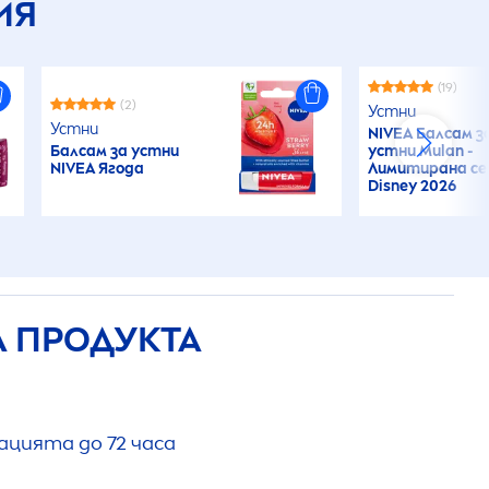
ИЯ
(19)
(2)
Устни
Устни
NIVEA
Балсам з
Балсам за устни
устни Mulan -
NIVEA
Ягода
Лимитирана се
Disney 2026
А ПРОДУКТА
ацията до 72 часа