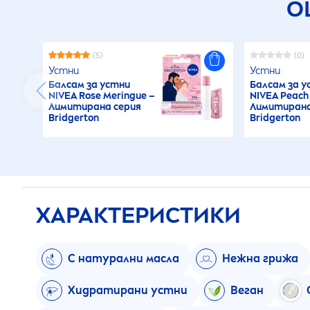
О
(5)
(0)
Устни
Устни
Балсам за устни
Балсам за у
NIVEA
Rose
Meringue –
NIVEA
Peach 
Лимитирана серия
Лимитирана
Bridgerton
Bridgerton
ХАРАКТЕРИСТИКИ
С натурални масла
Нежна грижа
Хидратирани устни
Веган