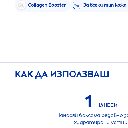
Collagen Booster
За всеки тип кожа
КАК ДА ИЗПОЛЗВАШ
1
НАНЕСИ
Нанасяй балсама редовно з
хидратирани устни