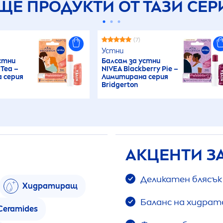
ЩЕ ПРОДУКТИ ОТ ТАЗИ СЕР
(7)
Устни
стни
Балсам за устни
Tea –
NIVEA
Black
berry Pie –
 серия
Лимитирана серия
Bridgerton
АКЦЕНТИ З
Деликатен блясък
Хидратиращ
Баланс на хидрат
Ceramides