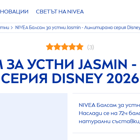
НОВАЦИИ
СВЕТЪТ НА
NIVEA
стни
NIVEA
Балсам за устни Jasmin - Лимитирана серия Disne
(3)
 ЗА УСТНИ JASMIN 
СЕРИЯ DISNEY 2026
NIVEA
Балсам за устн
Наслади се на 72ч ба
натурални съставки,