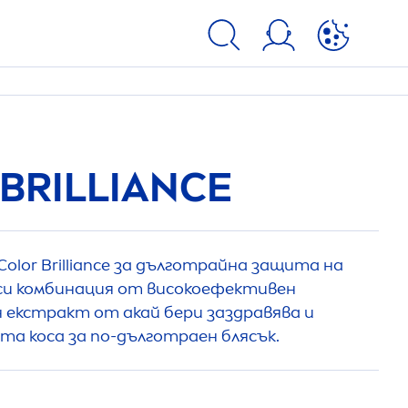
BRILLIANCE
Color
Brilliance за дълготрайна защита на
си комбинация от високоефективен
 екстракт от акай бери заздравява и
а коса за по-дълготраен блясък.