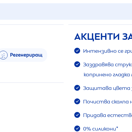
АКЦЕНТИ З
Интензивно се гр
Регенериращ
Заздравява струк
копринено гладка 
Защитава цвета 
Почиства скалпа 
Придава естестве
0% силикони*