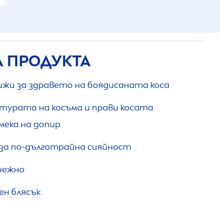
А ПРОДУКТА
ижи за здравето на боядисаната коса
турата на косъма и прави косата
мека на допир
за по-дълготрайна сияйност
нежно
н блясък