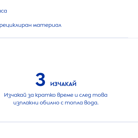
аса
 рециклиран материал
3
ИЗЧАКАЙ
Изчакай за кратко време и след това
изплакни обилно с топла вода.