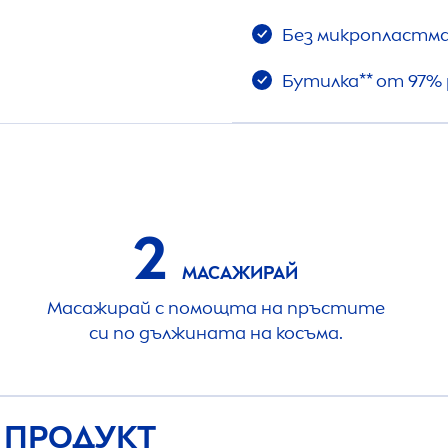
Без микропластм
Бутилка** от 97%
2
МАСАЖИРАЙ
Масажирай с помощта на пръстите
си по дължината на косъма.
 ПРОДУКТ