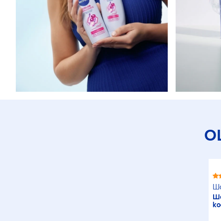
О
Ша
Ша
к