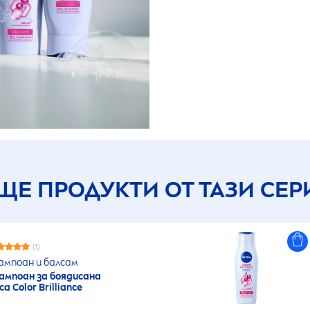
ЩЕ ПРОДУКТИ ОТ ТАЗИ СЕР
(1)
мпоан и балсам
мпоан за боядисана
оса
Color
Brilliance