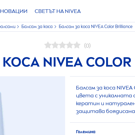
НОВАЦИИ
СВЕТЪТ НА
NIVEA
балсами
Балсам за коса
Балсам за коса
NIVEA
Color
Brilliance
(0)
А КОСА
NIVEA
COLOR
Балсам за коса
NIVEA
цвета с уникалната 
кератин и натурален
защитава боядисанат
Големина