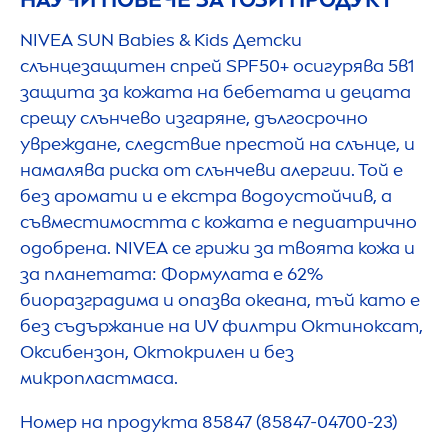
NIVEA
SUN
Babies & Kids Детски
слънцезащитен спрей SPF50+ осигурява 5в1
защита за кожата на бебетата и децата
срещу слънчево изгаряне, дългосрочно
увреждане, следствие престой на слънце, и
намалява риска от слънчеви алергии. Той е
без аромати и е екстра водоустойчив, а
съвместимостта с кожата е педиатрично
одобрена.
NIVEA
се грижи за твоята кожа и
за планетата: Формулата е 62%
биоразградима и опазва океана, тъй като е
без съдържание на UV филтри Октиноксат,
Оксибензон, Октокрилен и без
микропластмаса.
Номер на продукта 85847 (85847-04700-23)