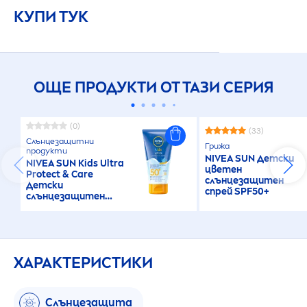
КУПИ ТУК
ОЩЕ ПРОДУКТИ ОТ ТАЗИ СЕРИЯ
(0)
(33)
Слънцезащитни
Грижа
продукти
NIVEA
SUN
Детски
NIVEA
SUN
Kids Ultra
цветен
Protect
&
Care
слънцезащитен
Детски
спрей SPF50+
слънцезащитен
лосион SPF50+
ХАРАКТЕРИСТИКИ
Слънцезащита