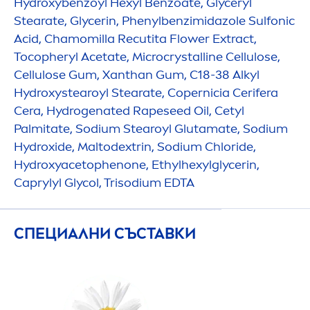
Hydro
xybenzoyl Hexyl Benzoate, Glyceryl
Stearate, Glycerin, Phenylbenzimidazole Sulfonic
Acid, Chamomilla Recutita Flower Extract,
Tocopheryl Acetate, Microcrystalline Cellulose,
Cellulose Gum, Xanthan Gum, C18-38 Alkyl
Hydro
xystearoyl Stearate, Copernicia Cerifera
Cera,
Hydro
genated Rapeseed Oil, Cetyl
Palmitate, Sodium Stearoyl Glutamate, Sodium
Hydro
xide, Maltodextrin, Sodium Chloride,
Hydro
xyacetophenone, Ethylhexylglycerin,
Caprylyl Glycol, Trisodium EDTA
СПЕЦИАЛНИ СЪСТАВКИ