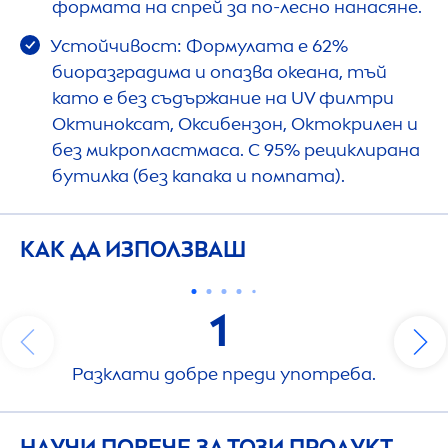
формата на спрей за по-лесно нанасяне.
Устойчивост: Формулата е 62%
биоразградима и опазва океана, тъй
като е без съдържание на UV филтри
Октиноксат, Оксибензон, Октокрилен и
без микропластмаса. С 95% рециклирана
бутилка (без капака и помпата).
КАК ДА ИЗПОЛЗВАШ
1
Разклати добре преди употреба.
НАУЧИ ПОВЕЧЕ ЗА ТОЗИ ПРОДУКТ