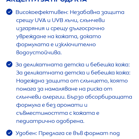
Високоефективен: Незабавна защита
срещу UVA и UVB лъчи, слънчеви
изгаряния и срещу дългосрочно
увреждане на кожата, докато
формулата е изключително
водоустойчива.
За деликатната детска и бебешка кожа:
За деликатната детска и бебешка кожа:
Надеждна защита от слънцето, която
помага за намаляване на риска от
слънчеви алергии. Бързо абсорбиращата
формула е без аромати и
съвместимостта с кожата е
педиатрично одобрена.
Удобен: Предлага се във формат под