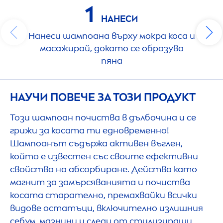
1
НАНЕСИ
Нанеси шампоана върху мокра коса и
масажирай, докато се образува
пяна
НАУЧИ ПОВЕЧЕ ЗА ТОЗИ ПРОДУКТ
Този шампоан почиства в дълбочина и се
грижи за косата ти едновременно!
Шампоанът съдържа активен въглен,
който е известен със своите ефективни
свойства на абсорбиране. Действа като
магнит за замърсяванията и почиства
косата старателно, премахвайки всички
видове остатъци, включително излишния
себум, мазнини и следи от стилизиращи