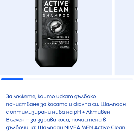
За мъжете, които искат дълбоко
почистване за косата и скалпа си. Шампоан
с оптимизирани нива на рН + Активен
Въглен – за здрава коса, почистена в
дълбочина: Шампоан
NIVEA
MEN
Active
Clean.